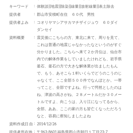
キーワード
体験談||地震||除染||線量||放射線量||表土除去
提供者
郡山市安積町在住 ６０代 男性
提供者よみ
コオリヤマシアサカマチザイジュウ ６０ダイ
ダンセイ
資料概要
震災後にこちらの方、東北に来て、周りを見て、
これは普通の地震じゃなかったなというのがすぐ
分かりました。こちらへ来て２か月位は、仙台市
内での解体作業をしていましたけれども、岩手県
釜石、釜石の方で大きな解体業が出ましたもん
で、もう、あそこら１軒いくらでどうのこうのじ
ゃなくて、ここ全部５００件でなんぼとか。一帯
ってこと、全部ですよね。行って愕然としたのは
ね、津波の高さがね、２８メートルだか３０メー
トルですよ、向こうは、入り江になってるから、
全部。ああ、ここの家の方も皆亡くなっただろう
なと、容易に察知しましたよね
資料作成日 自
2014/12/26
提供者所在地
〒963-8601 福島県郡山市朝日１丁目23-7