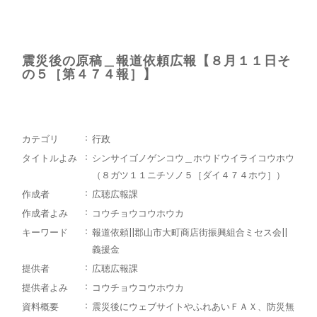
震災後の原稿＿報道依頼広報【８月１１日そ
の５［第４７４報］】
カテゴリ
行政
タイトルよみ
シンサイゴノゲンコウ＿ホウドウイライコウホウ
（８ガツ１１ニチソノ５［ダイ４７４ホウ］）
作成者
広聴広報課
作成者よみ
コウチョウコウホウカ
キーワード
報道依頼||郡山市大町商店街振興組合ミセス会||
義援金
提供者
広聴広報課
提供者よみ
コウチョウコウホウカ
資料概要
震災後にウェブサイトやふれあいＦＡＸ、防災無