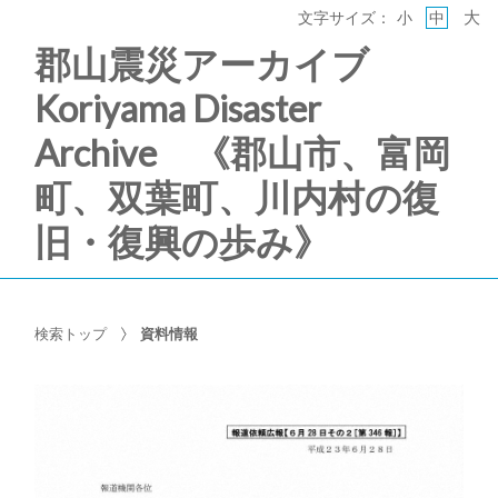
大
文字サイズ：
小
中
郡山震災アーカイブ
Koriyama Disaster
Archive 《郡山市、富岡
町、双葉町、川内村の復
旧・復興の歩み》
検索トップ
資料情報