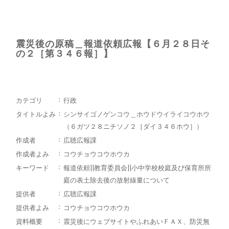
震災後の原稿＿報道依頼広報【６月２８日そ
の２［第３４６報］】
カテゴリ
行政
タイトルよみ
シンサイゴノゲンコウ＿ホウドウイライコウホウ
（６ガツ２８ニチソノ２［ダイ３４６ホウ］）
作成者
広聴広報課
作成者よみ
コウチョウコウホウカ
キーワード
報道依頼||教育委員会||小中学校校庭及び保育所所
庭の表土除去後の放射線量について
提供者
広聴広報課
提供者よみ
コウチョウコウホウカ
資料概要
震災後にウェブサイトやふれあいＦＡＸ、防災無