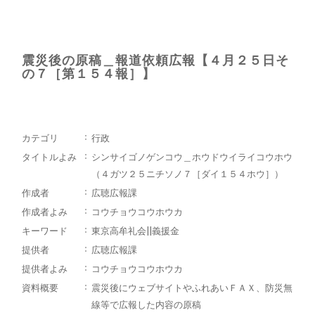
震災後の原稿＿報道依頼広報【４月２５日そ
の７［第１５４報］】
カテゴリ
行政
タイトルよみ
シンサイゴノゲンコウ＿ホウドウイライコウホウ
（４ガツ２５ニチソノ７［ダイ１５４ホウ］）
作成者
広聴広報課
作成者よみ
コウチョウコウホウカ
キーワード
東京高牟礼会||義援金
提供者
広聴広報課
提供者よみ
コウチョウコウホウカ
資料概要
震災後にウェブサイトやふれあいＦＡＸ、防災無
線等で広報した内容の原稿