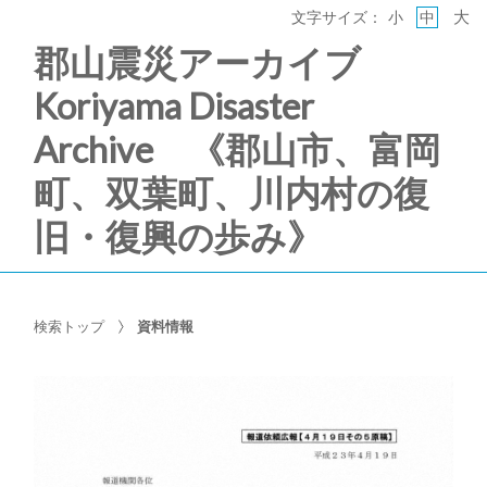
大
文字サイズ：
小
中
郡山震災アーカイブ
Koriyama Disaster
Archive 《郡山市、富岡
町、双葉町、川内村の復
旧・復興の歩み》
検索トップ
資料情報