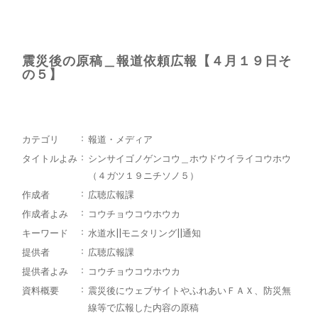
震災後の原稿＿報道依頼広報【４月１９日そ
の５】
カテゴリ
報道・メディア
タイトルよみ
シンサイゴノゲンコウ＿ホウドウイライコウホウ
（４ガツ１９ニチソノ５）
作成者
広聴広報課
作成者よみ
コウチョウコウホウカ
キーワード
水道水||モニタリング||通知
提供者
広聴広報課
提供者よみ
コウチョウコウホウカ
資料概要
震災後にウェブサイトやふれあいＦＡＸ、防災無
線等で広報した内容の原稿