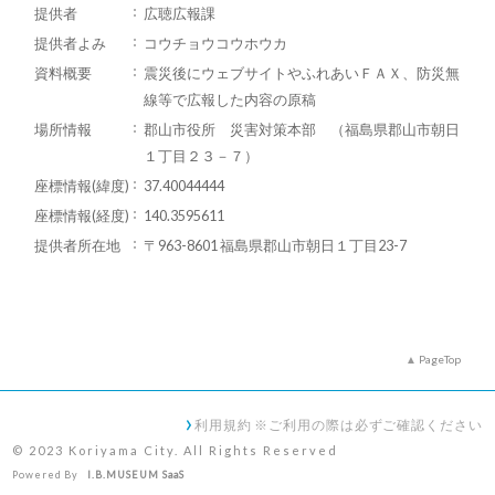
提供者
広聴広報課
提供者よみ
コウチョウコウホウカ
資料概要
震災後にウェブサイトやふれあいＦＡＸ、防災無
線等で広報した内容の原稿
場所情報
郡山市役所 災害対策本部 （福島県郡山市朝日
１丁目２３－７）
座標情報(緯度)
37.40044444
座標情報(経度)
140.3595611
提供者所在地
〒963-8601 福島県郡山市朝日１丁目23-7
PageTop
利用規約 ※ご利用の際は必ずご確認ください
© 2023 Koriyama City. All Rights Reserved
Powered By
I.B.MUSEUM SaaS