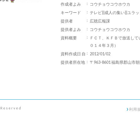
作成者よみ
コウチョウコウホウカ
キーワード
テレビ||成人の集い||ユラッ
提供者
広聴広報課
提供者よみ
コウチョウコウホウカ
資料概要
ＦＣＴ、ＫＦＢで放送して
０１４年３月）
資料作成日 自
2012/01/02
提供者所在地
〒963-8601 福島県郡山市
s Reserved
利用