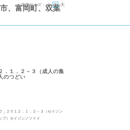
大
文字サイズ：
小
中
 《郡山市、富岡町、双葉
２．１．２－３（成人の集
人のつどい
ウ＿２０１２．１．２－３（セイジン
ップ）セイジンノツドイ