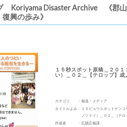
riyama Disaster Archive
・復興の歩み》
１５秒スポット原稿＿２０１
い）＿０２＿【テロップ】成
カテゴリ
報道・メディア
タイトルよみ
１５ビョウスポットゲンコ
ノツドイ）＿０２＿（テロ
作成者
広聴広報課