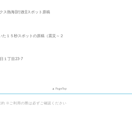
クス熱海||行政||スポット原稿
いた１５秒スポットの原稿（震災～２
朝日１丁目23-7
PageTop
規約 ※ご利用の際は必ずご確認ください