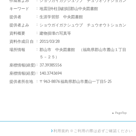
作成者よみ
ショウガイガクシュウブ チュウオウトショカン
キーワード
地震||外柱||破損||郡山中央図書館
提供者
生涯学習部 中央図書館
提供者よみ
ショウガイガクシュウブ チュウオウトショカン
資料概要
建物損壊の写真等
資料作成日 自
2011/03/28
場所情報
郡山市 中央図書館 （福島県郡山市麓山１丁目
５－２５）
座標情報(緯度)
37.39385556
座標情報(経度)
140.3743694
提供者所在地
〒963-8876 福島県郡山市麓山一丁目5-25
PageTop
利用規約 ※ご利用の際は必ずご確認ください