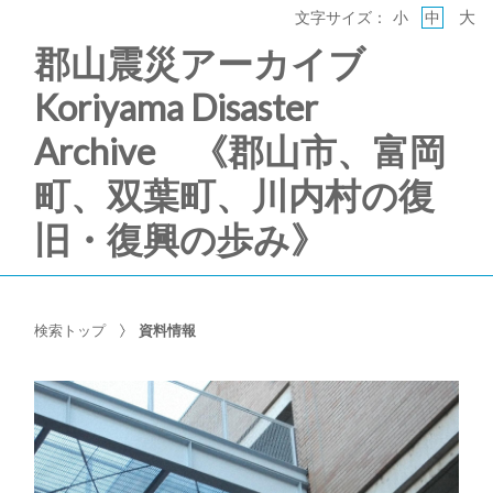
大
文字サイズ：
小
中
郡山震災アーカイブ
Koriyama Disaster
Archive 《郡山市、富岡
町、双葉町、川内村の復
旧・復興の歩み》
検索トップ
資料情報