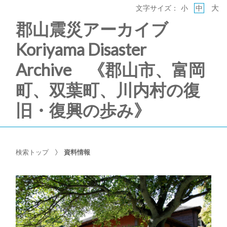
大
文字サイズ：
小
中
郡山震災アーカイブ
Koriyama Disaster
Archive 《郡山市、富岡
町、双葉町、川内村の復
旧・復興の歩み》
検索トップ
資料情報