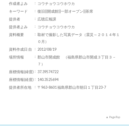
作成者よみ
コウチョウコウホウカ
キーワード
復旧||開成館||一部オープン||茶席
提供者
広聴広報課
提供者よみ
コウチョウコウホウカ
資料概要
取材で撮影した写真データ（震災～２０１４年１
０月）
資料作成日 自
2012/08/19
場所情報
郡山市開成館 （福島県郡山市開成３丁目３－
７）
座標情報(緯度)
37.39574722
座標情報(経度)
140.3525694
提供者所在地
〒963-8601 福島県郡山市朝日１丁目23-7
PageTop