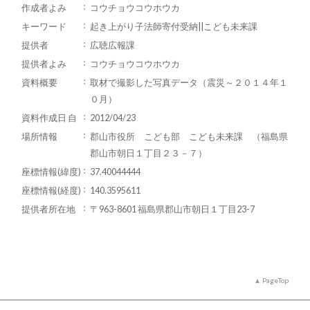
作成者よみ
コウチョウコウホウカ
キーワード
起き上がり子法師寄付受納||こども未来課
提供者
広聴広報課
提供者よみ
コウチョウコウホウカ
資料概要
取材で撮影した写真データ（震災～２０１４年１
０月）
資料作成日 自
2012/04/23
場所情報
郡山市役所 こども部 こども未来課 （福島県
郡山市朝日１丁目２３－７）
座標情報(緯度)
37.40044444
座標情報(経度)
140.3595611
提供者所在地
〒963-8601 福島県郡山市朝日１丁目23-7
PageTop