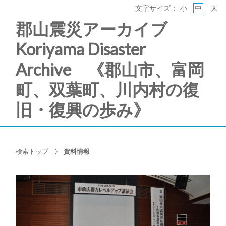
大
文字サイズ：
小
中
郡山震災アーカイブ
Koriyama Disaster
Archive 《郡山市、富岡
町、双葉町、川内村の復
旧・復興の歩み》
検索トップ
資料情報