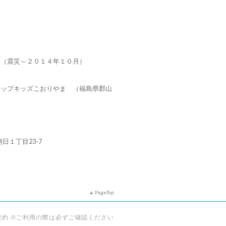
タ（震災～２０１４年１０月）
ペップキッズこおりやま （福島県郡山
朝日１丁目23-7
PageTop
規約 ※ご利用の際は必ずご確認ください