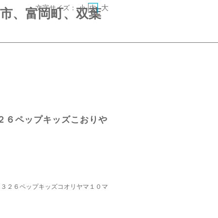
大
文字サイズ：
小
中
 《郡山市、富岡町、双葉
２６ペップキッズこおりや
０３２６ペップキッズコオリヤマ１０マ