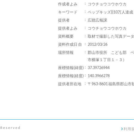
作成者よみ
コウチョウコウホウカ
キーワード
ペップキッズ||10万人達成
提供者
広聴広報課
提供者よみ
コウチョウコウホウカ
資料概要
取材で撮影した写真デー
資料作成日 自
2012/03/26
場所情報
郡山市役所 こども部 
市横塚１丁目１－３）
座標情報(緯度)
37.39726944
座標情報(経度)
140.3966278
提供者所在地
〒963-8601 福島県郡山市
s Reserved
利用