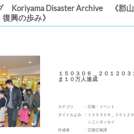
riyama Disaster Archive
・復興の歩み》
１５０３０６＿２０１２０３
ま１０万人達成
カテゴリ
広報・イベント
タイトルよみ
１５０３０６＿２０１２
ンニンタッセイ
作成者
広聴広報課