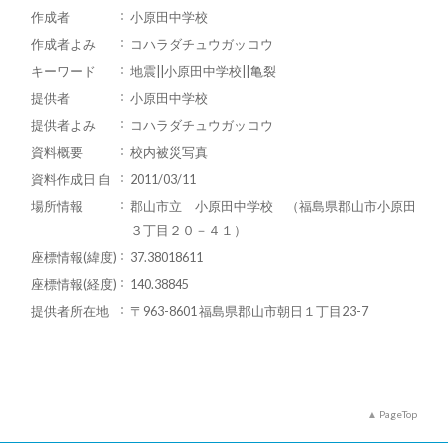
作成者
小原田中学校
作成者よみ
コハラダチュウガッコウ
キーワード
地震||小原田中学校||亀裂
提供者
小原田中学校
提供者よみ
コハラダチュウガッコウ
資料概要
校内被災写真
資料作成日 自
2011/03/11
場所情報
郡山市立 小原田中学校 （福島県郡山市小原田
３丁目２０－４１）
座標情報(緯度)
37.38018611
座標情報(経度)
140.38845
提供者所在地
〒963-8601 福島県郡山市朝日１丁目23-7
PageTop