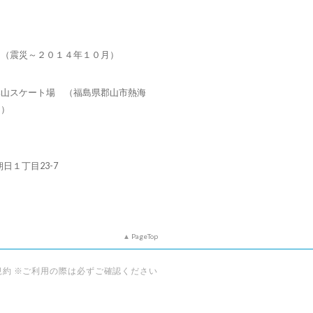
タ（震災～２０１４年１０月）
郡山スケート場 （福島県郡山市熱海
７）
朝日１丁目23-7
PageTop
規約 ※ご利用の際は必ずご確認ください