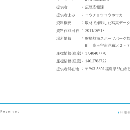
提供者
広聴広報課
提供者よみ
コウチョウコウホウカ
資料概要
取材で撮影した写真デー
資料作成日 自
2011/09/17
場所情報
磐梯熱海スポーツパーク
町 高玉字南泥布沢２－
座標情報(緯度)
37.48487778
座標情報(経度)
140.2783722
提供者所在地
〒963-8601 福島県郡山市
s Reserved
利用