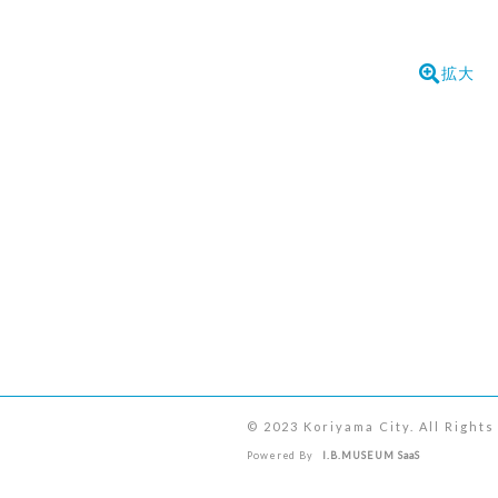
拡大
© 2023 Koriyama City. All Right
Powered By
I.B.MUSEUM SaaS