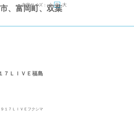
大
文字サイズ：
小
中
 《郡山市、富岡町、双葉
１７ＬＩＶＥ福島
０９１７ＬＩＶＥフクシマ