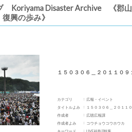
riyama Disaster Archive
・復興の歩み》
１５０３０６＿２０１１０９
カテゴリ
広報・イベント
タイトルよみ
１５０３０６＿２０１１
作成者
広聴広報課
作成者よみ
コウチョウコウホウカ
キーワード
LIVE福島||観客