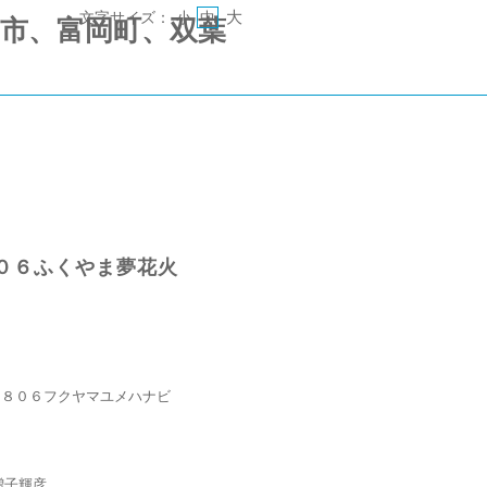
大
文字サイズ：
小
中
 《郡山市、富岡町、双葉
０６ふくやま夢花火
０８０６フクヤマユメハナビ
増子輝彦