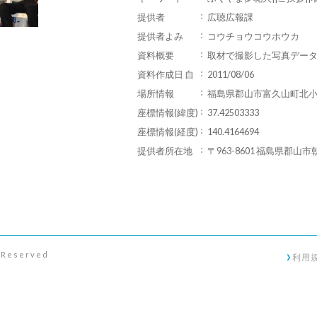
提供者
広聴広報課
提供者よみ
コウチョウコウホウカ
資料概要
取材で撮影した写真デー
資料作成日 自
2011/08/06
場所情報
福島県郡山市富久山町北
座標情報(緯度)
37.42503333
座標情報(経度)
140.4164694
提供者所在地
〒963-8601 福島県郡山市
s Reserved
利用