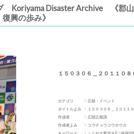
riyama Disaster Archive
・復興の歩み》
１５０３０６＿２０１１０８
カテゴリ
広報・イベント
タイトルよみ
１５０３０６＿２０１１
作成者
広聴広報課
作成者よみ
コウチョウコウホウカ
キーワード
ふくやま夢花火||ご挨拶||