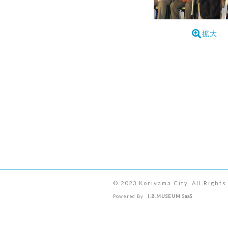
拡大
© 2023 Koriyama City. All Right
Powered By
I.B.MUSEUM SaaS