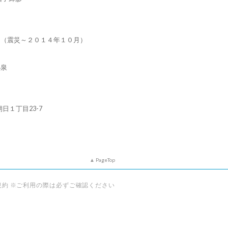
タ（震災～２０１４年１０月）
小泉
朝日１丁目23-7
PageTop
規約 ※ご利用の際は必ずご確認ください