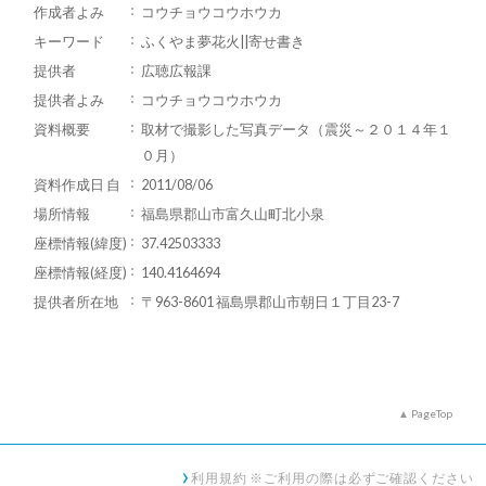
作成者よみ
コウチョウコウホウカ
キーワード
ふくやま夢花火||寄せ書き
提供者
広聴広報課
提供者よみ
コウチョウコウホウカ
資料概要
取材で撮影した写真データ（震災～２０１４年１
０月）
資料作成日 自
2011/08/06
場所情報
福島県郡山市富久山町北小泉
座標情報(緯度)
37.42503333
座標情報(経度)
140.4164694
提供者所在地
〒963-8601 福島県郡山市朝日１丁目23-7
PageTop
利用規約 ※ご利用の際は必ずご確認ください