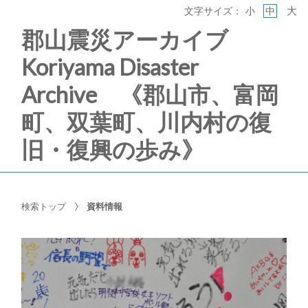
大
文字サイズ：
小
中
郡山震災アーカイブ
Koriyama Disaster
Archive 《郡山市、富岡
町、双葉町、川内村の復
旧・復興の歩み》
検索トップ
資料情報