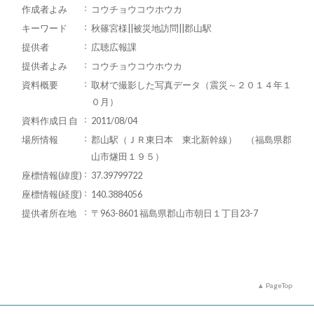
作成者よみ
コウチョウコウホウカ
キーワード
秋篠宮様||被災地訪問||郡山駅
提供者
広聴広報課
提供者よみ
コウチョウコウホウカ
資料概要
取材で撮影した写真データ（震災～２０１４年１
０月）
資料作成日 自
2011/08/04
場所情報
郡山駅（ＪＲ東日本 東北新幹線） （福島県郡
山市燧田１９５）
座標情報(緯度)
37.39799722
座標情報(経度)
140.3884056
提供者所在地
〒963-8601 福島県郡山市朝日１丁目23-7
PageTop