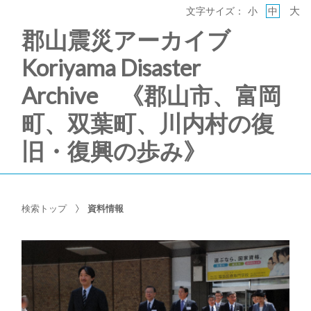
大
文字サイズ：
小
中
郡山震災アーカイブ
Koriyama Disaster
Archive 《郡山市、富岡
町、双葉町、川内村の復
旧・復興の歩み》
検索トップ
資料情報