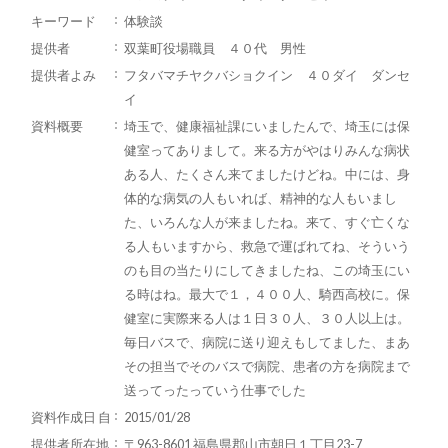
キーワード
体験談
提供者
双葉町役場職員 ４０代 男性
提供者よみ
フタバマチヤクバショクイン ４０ダイ ダンセ
イ
資料概要
埼玉で、健康福祉課にいましたんで、埼玉には保
健室ってありまして。来る方がやはりみんな病状
ある人、たくさん来てましたけどね。中には、身
体的な病気の人もいれば、精神的な人もいまし
た、いろんな人が来ましたね。来て、すぐ亡くな
る人もいますから、救急で運ばれてね、そういう
のも目の当たりにしてきましたね、この埼玉にい
る時はね。最大で１，４００人、騎西高校に。保
健室に実際来る人は１日３０人、３０人以上は。
毎日バスで、病院に送り迎えもしてました、まあ
その担当でそのバスで病院、患者の方を病院まで
送ってったっていう仕事でした
資料作成日 自
2015/01/28
提供者所在地
〒963-8601 福島県郡山市朝日１丁目23-7