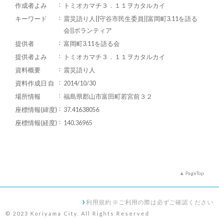
作成者よみ
トミオカマチ３．１１ヲカタルカイ
キーワード
震災語り人||守谷市民生委員||富岡町3.11を語る
会||ボランティア
提供者
富岡町3.11を語る会
提供者よみ
トミオカマチ３．１１ヲカタルカイ
資料概要
震災語り人
資料作成日 自
2014/10/30
場所情報
福島県郡山市富田町若宮前３２
座標情報(緯度)
37.41638056
座標情報(経度)
140.36965
PageTop
利用規約 ※ご利用の際は必ずご確認ください
© 2023 Koriyama City. All Rights Reserved