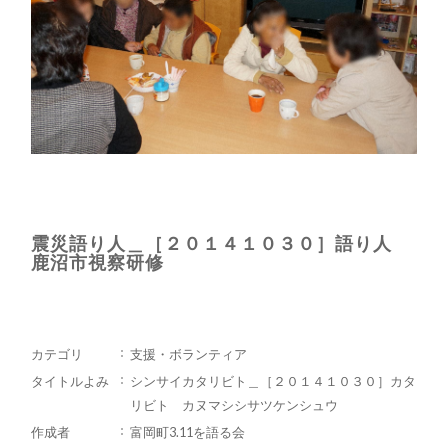
震災語り人＿［２０１４１０３０］語り人
鹿沼市視察研修
カテゴリ
支援・ボランティア
タイトルよみ
シンサイカタリビト＿［２０１４１０３０］カタ
リビト カヌマシシサツケンシュウ
作成者
富岡町3.11を語る会