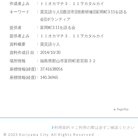
作成者よみ
トミオカマチ３．１１ヲカタルカイ
キーワード
震災語り人||鹿沼市||視察研修||富岡町3.11を語る
会||ボランティア
提供者
富岡町3.11を語る会
提供者よみ
トミオカマチ３．１１ヲカタルカイ
資料概要
震災語り人
資料作成日 自
2014/10/30
場所情報
福島県郡山市富田町若宮前３２
座標情報(緯度)
37.41638056
座標情報(経度)
140.36965
PageTop
利用規約 ※ご利用の際は必ずご確認ください
© 2023 Koriyama City. All Rights Reserved