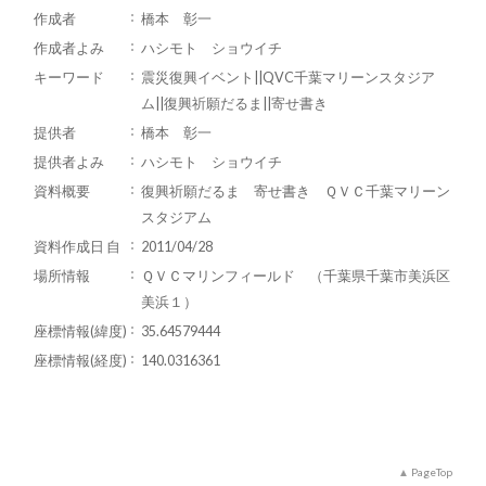
作成者
橋本 彰一
作成者よみ
ハシモト ショウイチ
キーワード
震災復興イベント||QVC千葉マリーンスタジア
ム||復興祈願だるま||寄せ書き
提供者
橋本 彰一
提供者よみ
ハシモト ショウイチ
資料概要
復興祈願だるま 寄せ書き ＱＶＣ千葉マリーン
スタジアム
資料作成日 自
2011/04/28
場所情報
ＱＶＣマリンフィールド （千葉県千葉市美浜区
美浜１）
座標情報(緯度)
35.64579444
座標情報(経度)
140.0316361
PageTop