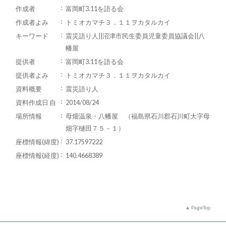
作成者
富岡町3.11を語る会
作成者よみ
トミオカマチ３．１１ヲカタルカイ
キーワード
震災語り人||沼津市民生委員児童委員協議会||八
幡屋
提供者
富岡町3.11を語る会
提供者よみ
トミオカマチ３．１１ヲカタルカイ
資料概要
震災語り人
資料作成日 自
2014/08/24
場所情報
母畑温泉・八幡屋 （福島県石川郡石川町大字母
畑字樋田７５－１）
座標情報(緯度)
37.17597222
座標情報(経度)
140.4668389
PageTop