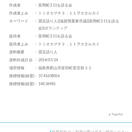
作成者
富岡町3.11を語る会
作成者よみ
トミオカマチ３．１１ヲカタルカイ
キーワード
震災語り人||滋賀県栗東市議||富岡町3.11を語る
会||ボランティア
提供者
富岡町3.11を語る会
提供者よみ
トミオカマチ３．１１ヲカタルカイ
資料概要
震災語り人
資料作成日 自
2014/07/24
場所情報
福島県郡山市富田町若宮前３２
座標情報(緯度)
37.41638056
座標情報(経度)
140.36965
PageTop
利用規約 ※ご利用の際は必ずご確認ください