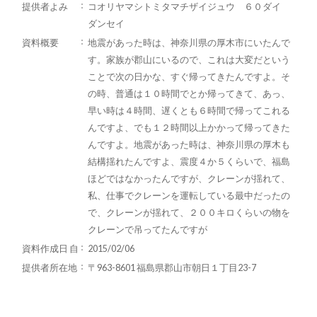
提供者よみ
コオリヤマシトミタマチザイジュウ ６０ダイ
ダンセイ
資料概要
地震があった時は、神奈川県の厚木市にいたんで
す。家族が郡山にいるので、これは大変だという
ことで次の日かな、すぐ帰ってきたんですよ。そ
の時、普通は１０時間でとか帰ってきて、あっ、
早い時は４時間、遅くとも６時間で帰ってこれる
んですよ、でも１２時間以上かかって帰ってきた
んですよ。地震があった時は、神奈川県の厚木も
結構揺れたんですよ、震度４か５くらいで、福島
ほどではなかったんですが、クレーンが揺れて、
私、仕事でクレーンを運転している最中だったの
で、クレーンが揺れて、２００キロくらいの物を
クレーンで吊ってたんですが
資料作成日 自
2015/02/06
提供者所在地
〒963-8601 福島県郡山市朝日１丁目23-7