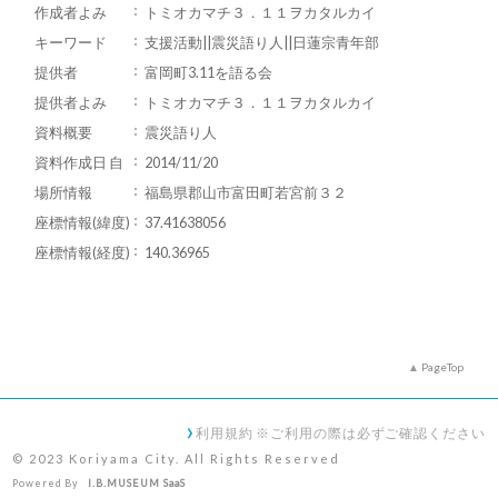
作成者よみ
トミオカマチ３．１１ヲカタルカイ
キーワード
支援活動||震災語り人||日蓮宗青年部
提供者
富岡町3.11を語る会
提供者よみ
トミオカマチ３．１１ヲカタルカイ
資料概要
震災語り人
資料作成日 自
2014/11/20
場所情報
福島県郡山市富田町若宮前３２
座標情報(緯度)
37.41638056
座標情報(経度)
140.36965
PageTop
利用規約 ※ご利用の際は必ずご確認ください
© 2023 Koriyama City. All Rights Reserved
Powered By
I.B.MUSEUM SaaS