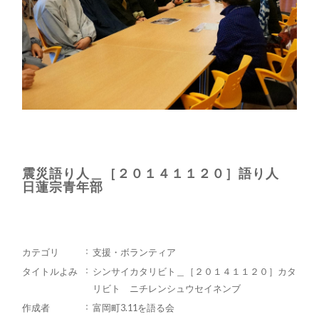
震災語り人＿［２０１４１１２０］語り人
日蓮宗青年部
カテゴリ
支援・ボランティア
タイトルよみ
シンサイカタリビト＿［２０１４１１２０］カタ
リビト ニチレンシュウセイネンブ
作成者
富岡町3.11を語る会