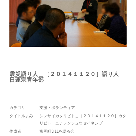
震災語り人＿［２０１４１１２０］語り人
日蓮宗青年部
カテゴリ
支援・ボランティア
タイトルよみ
シンサイカタリビト＿［２０１４１１２０］カタ
リビト ニチレンシュウセイネンブ
作成者
富岡町3.11を語る会