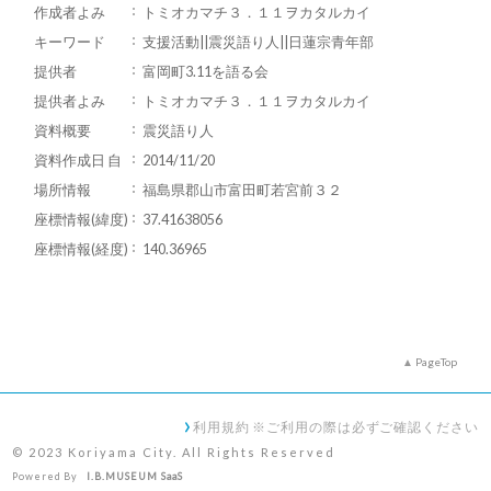
作成者よみ
トミオカマチ３．１１ヲカタルカイ
キーワード
支援活動||震災語り人||日蓮宗青年部
提供者
富岡町3.11を語る会
提供者よみ
トミオカマチ３．１１ヲカタルカイ
資料概要
震災語り人
資料作成日 自
2014/11/20
場所情報
福島県郡山市富田町若宮前３２
座標情報(緯度)
37.41638056
座標情報(経度)
140.36965
PageTop
利用規約 ※ご利用の際は必ずご確認ください
© 2023 Koriyama City. All Rights Reserved
Powered By
I.B.MUSEUM SaaS