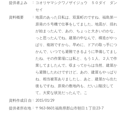
提供者よみ
コオリヤマシクワノザイジュウ ５０ダイ ダン
セイ
資料概要
地震のあった日私は、双葉町のですね、福島第一
原発の５号機で仕事をしてました。地震が、揺れ
が始まったんで、あの、ちょっと大きいのかな、
っと思ったんでね。建屋の中なんで、構造がやっ
ぱり、複雑ですから。早めに、ドアの取っ手につ
かんで、いつでも避難できるように準備してまし
たね、その作業場には私と、もう１人、２人で作
業してましたんで。収まってからは当然、建屋か
ら避難したわけですけど。あの、建屋もやっぱり
ね、相当被害ありましたし、あと、建屋から出た
後もですね、原発の敷地内も、だいぶ陥没して
て。大変な状況だったんで。こ
資料作成日 自
2015/01/29
提供者所在地
〒963-8601 福島県郡山市朝日１丁目23-7