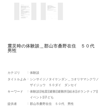
震災時の体験談＿郡山市桑野在住 ５０代
男性
カテゴリ
体験談
タイトルよみ
シンサイジノタイケンダン＿コオリヤマシクワノ
ザイジュウ ５０ダイ ダンセイ
キーワード
体験談||地震||避難||避難所||給水||ボランティア||
イベント||子ども
提供者
郡山市桑野在住 ５０代 男性