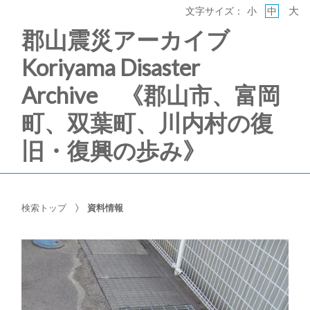
大
文字サイズ：
小
中
郡山震災アーカイブ
Koriyama Disaster
Archive 《郡山市、富岡
町、双葉町、川内村の復
旧・復興の歩み》
検索トップ
資料情報