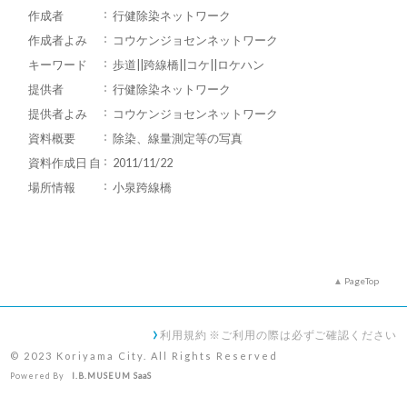
作成者
行健除染ネットワーク
作成者よみ
コウケンジョセンネットワーク
キーワード
歩道||跨線橋||コケ||ロケハン
提供者
行健除染ネットワーク
提供者よみ
コウケンジョセンネットワーク
資料概要
除染、線量測定等の写真
資料作成日 自
2011/11/22
場所情報
小泉跨線橋
PageTop
利用規約 ※ご利用の際は必ずご確認ください
© 2023 Koriyama City. All Rights Reserved
Powered By
I.B.MUSEUM SaaS