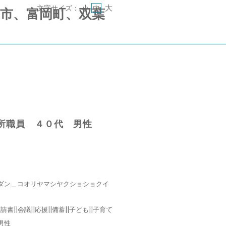
大
文字サイズ：
小
中
 《郡山市、富岡町、双葉
所職員 ４０代 男性
ダン＿コオリヤマシヤクショショクイ
申請書||会議||応援||備蓄||子ども||子育て
男性