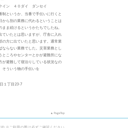
クイン ４０ダイ ダンセイ
番制というか、当番で手伝いに行くと
日から別の業務に代わるということは
のまま続けるというかたちでしたね。
出ていたとは思いますが、庁舎に入れ
部の方に出ていたと思います。通常業
ばならない業務でした。災害業務とし
うところやセンターとかが避難所にな
方が避難して寝泊りしている状況なの
、そういう物の手伝いを
朝日１丁目23-7
PageTop
規約 ※ご利用の際は必ずご確認ください