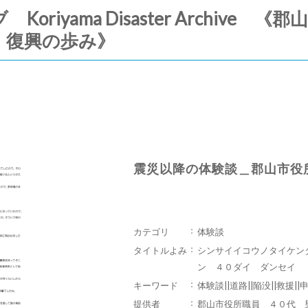
riyama Disaster Archive
・復興の歩み》
震災以降の体験談＿郡山市役
カテゴリ
体験談
タイトルよみ
シンサイイコウノタイケン
ン ４０ダイ ダンセイ
キーワード
体験談||道路||陥没||救援||
提供者
郡山市役所職員 ４０代 