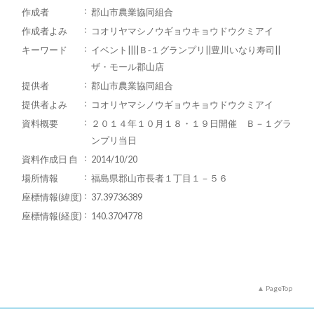
作成者
郡山市農業協同組合
作成者よみ
コオリヤマシノウギョウキョウドウクミアイ
キーワード
イベント||||Ｂ‐１グランプリ||豊川いなり寿司||
ザ・モール郡山店
提供者
郡山市農業協同組合
提供者よみ
コオリヤマシノウギョウキョウドウクミアイ
資料概要
２０１４年１０月１８・１９日開催 Ｂ－１グラ
ンプリ当日
資料作成日 自
2014/10/20
場所情報
福島県郡山市長者１丁目１－５６
座標情報(緯度)
37.39736389
座標情報(経度)
140.3704778
PageTop