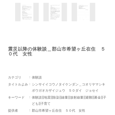
震災以降の体験談＿郡山市希望ヶ丘在住 ５
０代 女性
カテゴリ
体験談
タイトルよみ
シンサイイコウノタイケンダン＿コオリヤマシキ
ボウガオカザイジュウ ５０ダイ ジョセイ
キーワード
体験談||地震||除染||線量||放射線量||避難||募金||子
ども||子育て
提供者
郡山市希望ヶ丘在住 ５０代 女性