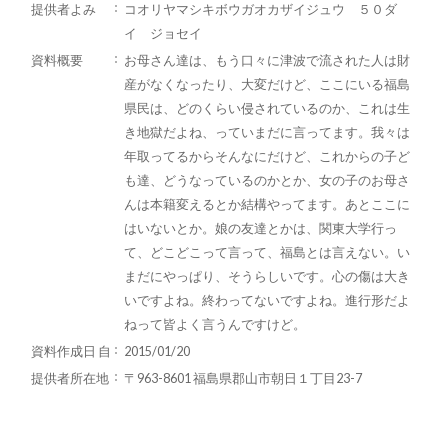
提供者よみ
コオリヤマシキボウガオカザイジュウ ５０ダ
イ ジョセイ
資料概要
お母さん達は、もう口々に津波で流された人は財
産がなくなったり、大変だけど、ここにいる福島
県民は、どのくらい侵されているのか、これは生
き地獄だよね、っていまだに言ってます。我々は
年取ってるからそんなにだけど、これからの子ど
も達、どうなっているのかとか、女の子のお母さ
んは本籍変えるとか結構やってます。あとここに
はいないとか。娘の友達とかは、関東大学行っ
て、どこどこって言って、福島とは言えない。い
まだにやっぱり、そうらしいです。心の傷は大き
いですよね。終わってないですよね。進行形だよ
ねって皆よく言うんですけど。
資料作成日 自
2015/01/20
提供者所在地
〒963-8601 福島県郡山市朝日１丁目23-7