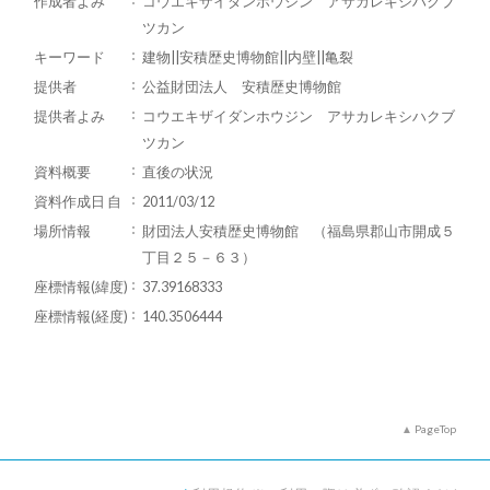
作成者よみ
コウエキザイダンホウジン アサカレキシハクブ
ツカン
キーワード
建物||安積歴史博物館||内壁||亀裂
提供者
公益財団法人 安積歴史博物館
提供者よみ
コウエキザイダンホウジン アサカレキシハクブ
ツカン
資料概要
直後の状況
資料作成日 自
2011/03/12
場所情報
財団法人安積歴史博物館 （福島県郡山市開成５
丁目２５－６３）
座標情報(緯度)
37.39168333
座標情報(経度)
140.3506444
PageTop