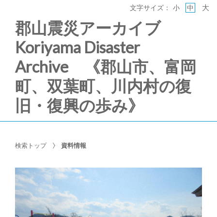
大
文字サイズ：
小
中
郡山震災アーカイブ
Koriyama Disaster
Archive 《郡山市、富岡
町、双葉町、川内村の復
旧・復興の歩み》
検索トップ
資料情報