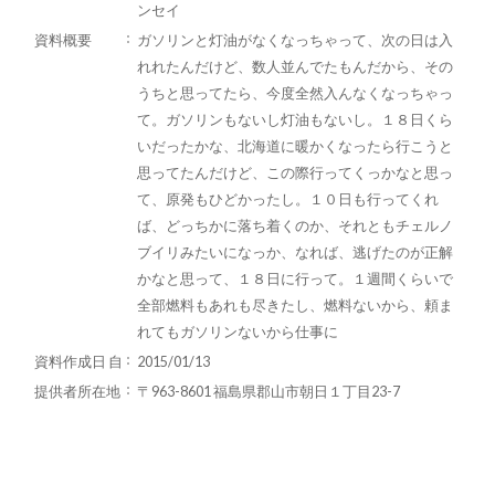
ンセイ
資料概要
ガソリンと灯油がなくなっちゃって、次の日は入
れれたんだけど、数人並んでたもんだから、その
うちと思ってたら、今度全然入んなくなっちゃっ
て。ガソリンもないし灯油もないし。１８日くら
いだったかな、北海道に暖かくなったら行こうと
思ってたんだけど、この際行ってくっかなと思っ
て、原発もひどかったし。１０日も行ってくれ
ば、どっちかに落ち着くのか、それともチェルノ
ブイリみたいになっか、なれば、逃げたのが正解
かなと思って、１８日に行って。１週間くらいで
全部燃料もあれも尽きたし、燃料ないから、頼ま
れてもガソリンないから仕事に
資料作成日 自
2015/01/13
提供者所在地
〒963-8601 福島県郡山市朝日１丁目23-7