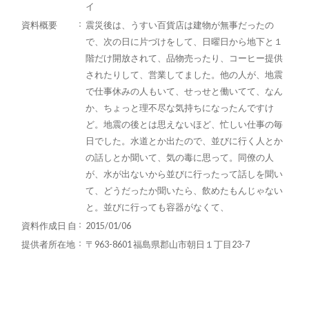
イ
資料概要
震災後は、うすい百貨店は建物が無事だったの
で、次の日に片づけをして、日曜日から地下と１
階だけ開放されて、品物売ったり、コーヒー提供
されたりして、営業してました。他の人が、地震
で仕事休みの人もいて、せっせと働いてて、なん
か、ちょっと理不尽な気持ちになったんですけ
ど。地震の後とは思えないほど、忙しい仕事の毎
日でした。水道とか出たので、並びに行く人とか
の話しとか聞いて、気の毒に思って。同僚の人
が、水が出ないから並びに行ったって話しを聞い
て、どうだったか聞いたら、飲めたもんじゃない
と。並びに行っても容器がなくて、
資料作成日 自
2015/01/06
提供者所在地
〒963-8601 福島県郡山市朝日１丁目23-7