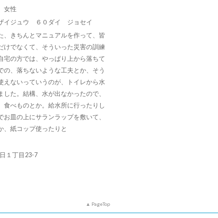
 女性
ザイジュウ ６０ダイ ジョセイ
た、きちんとマニュアルを作って、皆
だけでなくて、そういった災害の訓練
自宅の方では、やっぱり上から落ちて
での、落ちないような工夫とか、そう
使えないっていうのが、トイレから水
ました。結構、水が出なかったので、
、食べものとか。給水所に行ったりし
でお皿の上にサランラップを敷いて、
か、紙コップ使ったりと
朝日１丁目23-7
PageTop