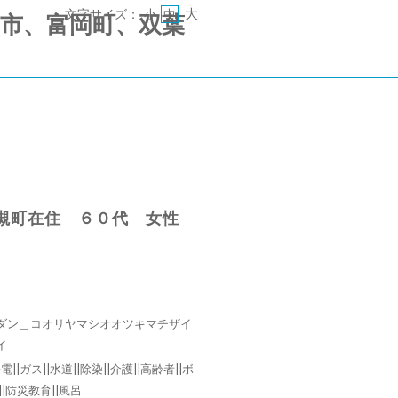
大
文字サイズ：
小
中
 《郡山市、富岡町、双葉
槻町在住 ６０代 女性
ダン＿コオリヤマシオオツキマチザイ
イ
電||ガス||水道||除染||介護||高齢者||ボ
||防災教育||風呂