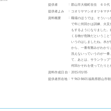
提供者
郡山市大槻町在住 ６０代
提供者よみ
コオリヤマシオオツキマチ
資料概要
職場のほうでは、そういっ
で年に何回かは訓練、火災
もするようになりました。
くる物が危険だということ
いうのはしましたね。水が
から、一番有難みがわかり
洗えないっていうのが一番
て、あとは、サランラップ
何回かそれを使ってたりと
資料作成日 自
2015/01/05
提供者所在地
〒963-8601 福島県郡山市