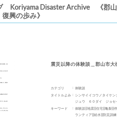
riyama Disaster Archive
・復興の歩み》
震災以降の体験談＿郡山市大
カテゴリ
体験談
タイトルよみ
シンサイイコウノタイケン
ジュウ ６０ダイ ジョセ
キーワード
体験談||地震||住宅||亀裂||停
ランティア||給水||防災訓練