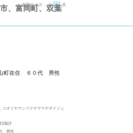
大
文字サイズ：
小
中
 《郡山市、富岡町、双葉
山町在住 ６０代 男性
＿コオリヤマシフクヤママチザイジュ
量||風評
代 男性