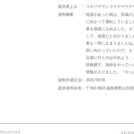
提供者よみ
コオリヤマシフクヤママチ
資料概要
地震があった時は、宮城の
に向かって運転していまし
車を側道に止めました。そ
して、地震だと分かりまし
車も一斉に止まりましたね
所に向かっていたので、も
台港に行くのはやめよう。
情報網で、漁師をやってい
情報が入りました。「やっ
資料作成日 自
2015/01/05
提供者所在地
〒963-8601 福島県郡山市
s Reserved
利用