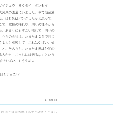
ザイジュウ ６０ダイ ダンセイ
大河原の国道にいました。車で仙台港
た。はじめはパンクしたかと思って、
こで、電柱の揺れや、周りの様子から
た。あまりにもすごい揺れで、周りの
。うちの会社は、たまたま２台で同じ
う１人と相談して「これはやばい、仙
」と。そのうち、たまたま無線仲間の
る人から「こっちには来るな」という
ぱりやばい、もうやめよ
朝日１丁目23-7
PageTop
規約 ※ご利用の際は必ずご確認ください