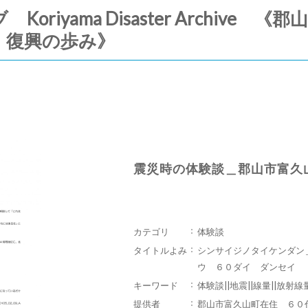
riyama Disaster Archive
・復興の歩み》
震災時の体験談＿郡山市富久
カテゴリ
体験談
タイトルよみ
シンサイジノタイケンダン
ウ ６０ダイ ダンセイ
キーワード
体験談||地震||線量||放射線
提供者
郡山市富久山町在住 ６０