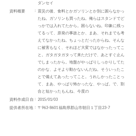
ダンセイ
資料概要
震災の後、食料とかガソリンとか別に困らなかっ
たね。ガソリンも買ったね。俺らはスタンドでど
っかでは入れてたから。困らないね。印象に残っ
てるって、原発の事故とか、まあ、それまでも考
えてなかったね。ちょっとだったからね。そんな
に被害もなく、それほど大変ではなかったってこ
と。ガタガタガタって来ただけで、あとすぐ止ん
でしまったから。地盤がやっぱりしっかりしてた
のかな、よそより動かないんだね。そういったこ
とで備えてあったってこと。うれしかったことっ
て、まあ、やっぱり怖かったな、やっぱ。で、割
合と短かったもんね、今度の
資料作成日 自
2015/01/03
提供者所在地
〒963-8601 福島県郡山市朝日１丁目23-7