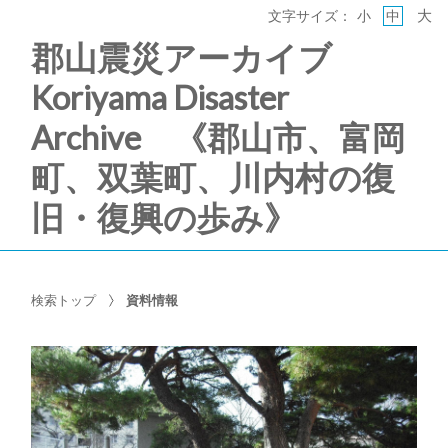
大
文字サイズ：
小
中
郡山震災アーカイブ
Koriyama Disaster
Archive 《郡山市、富岡
町、双葉町、川内村の復
旧・復興の歩み》
検索トップ
資料情報