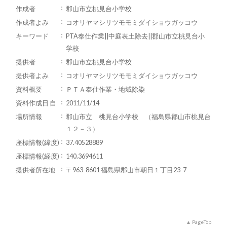
作成者
郡山市立桃見台小学校
作成者よみ
コオリヤマシリツモモミダイショウガッコウ
キーワード
PTA奉仕作業||中庭表土除去||郡山市立桃見台小
学校
提供者
郡山市立桃見台小学校
提供者よみ
コオリヤマシリツモモミダイショウガッコウ
資料概要
ＰＴＡ奉仕作業・地域除染
資料作成日 自
2011/11/14
場所情報
郡山市立 桃見台小学校 （福島県郡山市桃見台
１２－３）
座標情報(緯度)
37.40528889
座標情報(経度)
140.3694611
提供者所在地
〒963-8601 福島県郡山市朝日１丁目23-7
PageTop