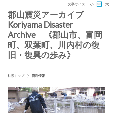
大
文字サイズ：
小
中
郡山震災アーカイブ
Koriyama Disaster
Archive 《郡山市、富岡
町、双葉町、川内村の復
旧・復興の歩み》
検索トップ
資料情報