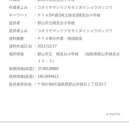
作成者よみ
コオリヤマシリツモモミダイショウガッコウ
キーワード
ＰＴＡ||中庭||表土除去||桃見台小学校
提供者
郡山市立桃見台小学校
提供者よみ
コオリヤマシリツモモミダイショウガッコウ
資料概要
ＰＴＡ奉仕作業・地域除染
資料作成日 自
2011/12/17
場所情報
郡山市立 桃見台小学校 （福島県郡山市桃見台
１２－３）
座標情報(緯度)
37.40528889
座標情報(経度)
140.3694611
提供者所在地
〒963-8601 福島県郡山市朝日１丁目23-7
PageTop