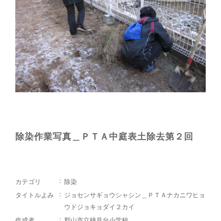
除染作業写真＿ＰＴＡ中庭表土除去第２回
カテゴリ
除染
タイトルよみ
ジョセンサギョウシャシン＿ＰＴＡナカニワヒョ
ウドジョキョダイ２カイ
作成者
郡山市立桃見台小学校