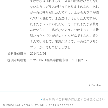
すがかなり揺れまして、火事の被害がひどくなら
ないようにガラスが貼ってありますのよね、あれ
が一斉に落ちだしたんですよ。上からガラスが割
れていく感じで、まあ逃げようとしたんですが、
たまたまレジにいたんで、そこにたまたま店長さ
んがいらして、逃げないようにつかまっている状
態だったんでけががなくすんだんですよね。娘と
２人でいまして、電気が消えて、一斉にスクリン
プラーが、そしてびしょびし
資料作成日 自
2014/12/24
提供者所在地
〒963-8601 福島県郡山市朝日１丁目23-7
PageTop
利用規約 ※ご利用の際は必ずご確認ください
© 2023 Koriyama City. All Rights Reserved