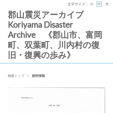
大
文字サイズ：
小
中
郡山震災アーカイブ
Koriyama Disaster
Archive 《郡山市、富岡
町、双葉町、川内村の復
旧・復興の歩み》
検索トップ
資料情報