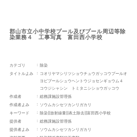
郡山市立小中学校プール及びプール周辺等除
染業務４ 工事写真 富田西小学校
カテゴリ
除染
タイトルよみ
コオリヤマシリツショウチュウガッコウプールオ
ヨビプールシュウヘントウジョセンギョウム４
コウジシャシン トミタニシショウガッコウ
作成者
総務課施設管理係
作成者よみ
ソウムカシセツカンリガカリ
キーワード
除染||放射線量||表土除去||富田西小学校
提供者
総務課施設管理係
提供者よみ
ソウムカシセツカンリガカリ