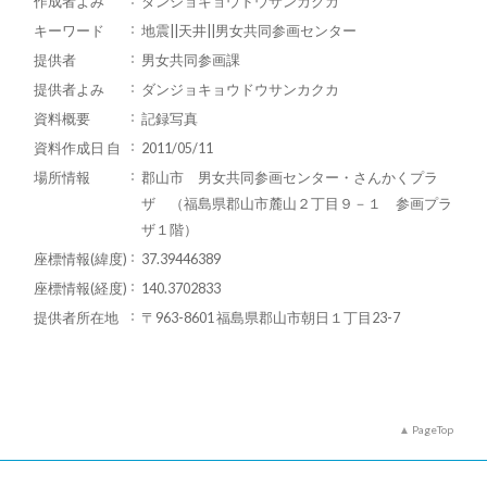
作成者よみ
ダンジョキョウドウサンカクカ
キーワード
地震||天井||男女共同参画センター
提供者
男女共同参画課
提供者よみ
ダンジョキョウドウサンカクカ
資料概要
記録写真
資料作成日 自
2011/05/11
場所情報
郡山市 男女共同参画センター・さんかくプラ
ザ （福島県郡山市麓山２丁目９－１ 参画プラ
ザ１階）
座標情報(緯度)
37.39446389
座標情報(経度)
140.3702833
提供者所在地
〒963-8601 福島県郡山市朝日１丁目23-7
PageTop