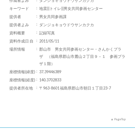
作成者よみ
ダンジョキョウドウサンカクカ
キーワード
地震||トイレ||男女共同参画センター
提供者
男女共同参画課
提供者よみ
ダンジョキョウドウサンカクカ
資料概要
記録写真
資料作成日 自
2011/05/11
場所情報
郡山市 男女共同参画センター・さんかくプラ
ザ （福島県郡山市麓山２丁目９－１ 参画プラ
ザ１階）
座標情報(緯度)
37.39446389
座標情報(経度)
140.3702833
提供者所在地
〒963-8601 福島県郡山市朝日１丁目23-7
PageTop