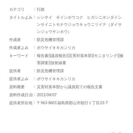
カテゴリ
行政
タイトルよみ
シンサイ ギインホウコク ヒガシニホンダイシ
ンサイニトモナウジョウキョウニツイテ（ダイサ
ンジュウサンホウ）
作成者
防災危機管理課
作成者よみ
ボウサイキキカンリカ
キーワード
報告書||議員報告||災害対策本部||モニタリング||被
害調査||放射線量
提供者
防災危機管理課
提供者よみ
ボウサイキキカンリカ
資料概要
災害対策本部から議員宛ての報告文書
資料作成日 自
2011/04/07
提供者所在地
〒963-8601 福島県郡山市朝日１丁目23-7