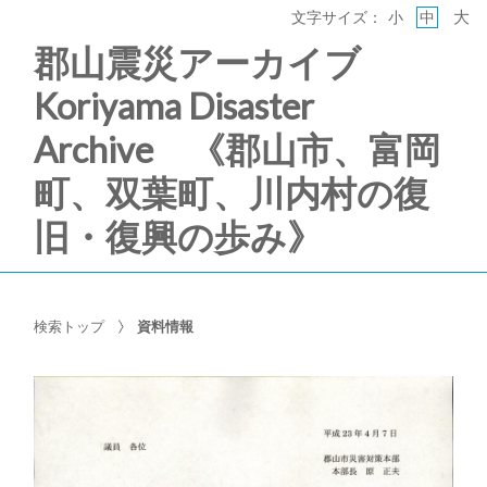
大
文字サイズ：
小
中
郡山震災アーカイブ
Koriyama Disaster
Archive 《郡山市、富岡
町、双葉町、川内村の復
旧・復興の歩み》
検索トップ
資料情報