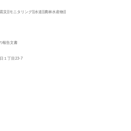
震災||モニタリング||水道||農林水産物||
の報告文書
朝日１丁目23-7