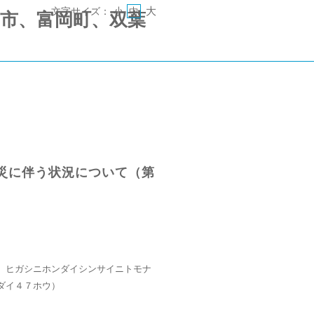
大
文字サイズ：
小
中
 《郡山市、富岡町、双葉
災に伴う状況について（第
 ヒガシニホンダイシンサイニトモナ
ダイ４７ホウ）