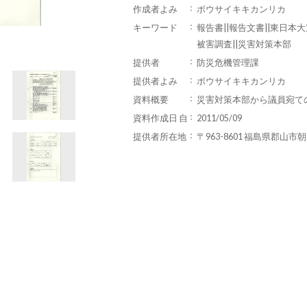
作成者よみ
ボウサイキキカンリカ
キーワード
報告書||報告文書||東日本大
被害調査||災害対策本部
提供者
防災危機管理課
提供者よみ
ボウサイキキカンリカ
資料概要
災害対策本部から議員宛て
資料作成日 自
2011/05/09
提供者所在地
〒963-8601 福島県郡山市