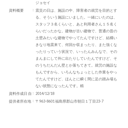
ジョセイ
資料概要
震災の日は、施設の中、障害者の就労を目的とす
る、そういう施設にいました。一緒にいたのは、
スタッフ３名くらいと、あと利用者さん１５名く
らいだったかな。建物が古い建物で、普通の昔の
土壁みたいな建物でやってたんですけど、結構い
きなり地震来て、何回か収まったり、また強くな
ったりっていう状況で、いったんみんなで、その
まんまにして外に出たりしていたんですけど、そ
のうちだんだん壁とか落ちてきて。就労の施設な
もんですから、いろんなちょっとした作業をやっ
てたんですけど、ほんとに瞬く間に足の踏み場も
ない状態になったんです。精
資料作成日 自
2014/12/18
提供者所在地
〒963-8601 福島県郡山市朝日１丁目23-7