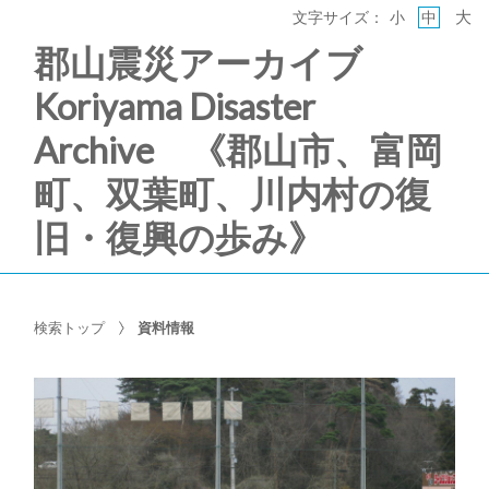
大
文字サイズ：
小
中
郡山震災アーカイブ
Koriyama Disaster
Archive 《郡山市、富岡
町、双葉町、川内村の復
旧・復興の歩み》
検索トップ
資料情報