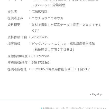
ッグパレット||除染活動
提供者
広聴広報課
提供者よみ
コウチョウコウホウカ
資料概要
取材で撮影した写真データ（震災～２０１４年１
０月）
資料作成日 自
2012/12/15
場所情報
ビッグパレットふくしま・福島県産業交流館
（福島県郡山市南２丁目５２）
座標情報(緯度)
37.36921944
座標情報(経度)
140.3739361
提供者所在地
〒963-8601 福島県郡山市朝日１丁目23-7
PageTop
利用規約 ※ご利用の際は必ずご確認ください